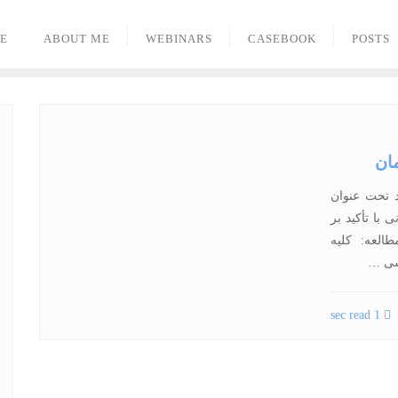
E
ABOUT ME
WEBINARS
CASEBOOK
POSTS
ان
د خود تحت عنوان
با تأکید بر
العه: کلیه
رسی …
1 sec read