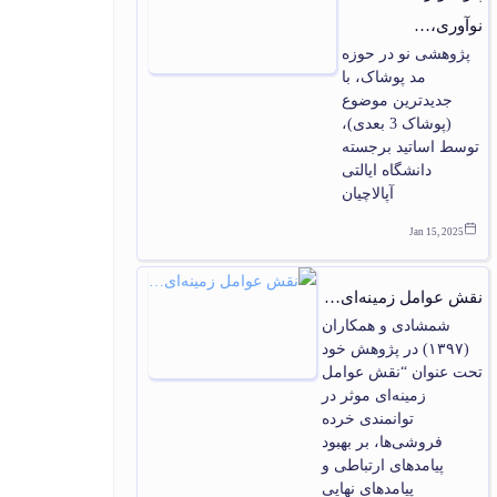
نوآوری،…
پژوهشی نو در حوزه
مد پوشاک، با
جدیدترین موضوع
(پوشاک 3 بعدی)،
توسط اساتید برجسته
دانشگاه ایالتی
آپالاچیان
Jan 15, 2025
نقش عوامل زمینه‌ای…
شمشادی و همکاران
(۱۳۹۷) در پژوهش خود
تحت عنوان “نقش عوامل
زمینه‏‌ای موثر در
توانمندی خرده
فروشی‌‏ها، بر بهبود
پیامدهای ارتباطی و
پیامدهای نهایی