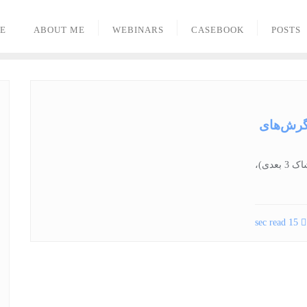
E
ABOUT ME
WEBINARS
CASEBOOK
POSTS
نگرش‌های
پژوهشی نو در حوزه مد پوشاک، با جدیدترین موضوع (پوشاک 3 بعدی)،
15 sec read