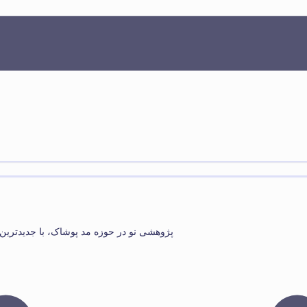
پژوهشی نو در حوزه مد پوشاک، با جدیدترین موضوع (پوشاک 3 بعدی)، توسط اساتید بر