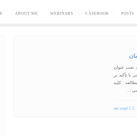
E
ABOUT ME
WEBINARS
CASEBOOK
POSTS
ان
د خود تحت عنوان
با تأکید بر
العه: کلیه
رسی …
1 sec read