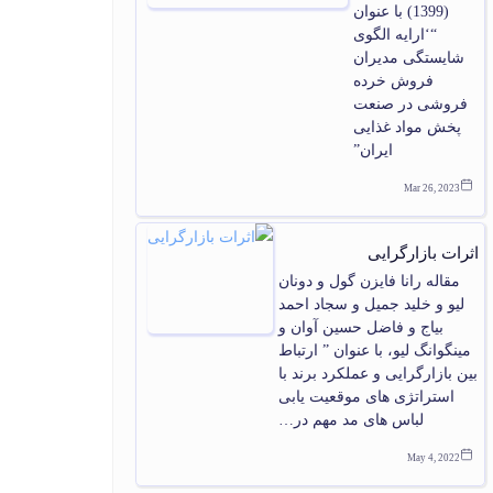
(1399) با عنوان
“‘ارایه الگوی
شایستگی مدیران
فروش خرده
فروشی در صنعت
پخش مواد غذایی
ایران”
Mar 26, 2023
اثرات بازارگرایی
مقاله رانا فایزن گول و دونان
لیو و خلید جمیل و سجاد احمد
بیاج و فاضل حسین آوان و
مینگوانگ لیو، با عنوان ” ارتباط
بین بازارگرایی و عملکرد برند با
استراتژی های موقعیت یابی
لباس های مد مهم در…
May 4, 2022