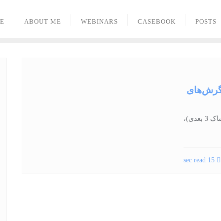
E
ABOUT ME
WEBINARS
CASEBOOK
POSTS
نگرش‌های
پژوهشی نو در حوزه مد پوشاک، با جدیدترین موضوع (پوشاک 3 بعدی)،
15 sec read