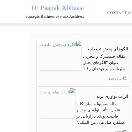
Dr Paapak Abbaasi
CONTACT M
Strategic Business Systems Architect
الگوهای پخش تبليغات
مقاله جیسنبرگ و نیجز، با
عنوان “الگوهای پخش
تبلیغات و برخودهای رقبا”
May 5, 2022
اثرات نوآوری برند
مقاله سمپتوا و سارتیکا با
عنوان “تأثیر نوآوری برند و
قابلیت پویای بازاریابی بر
عملکرد هتل های بین المللی”