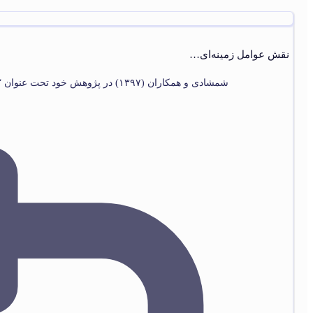
نقش عوامل زمینه‌ای…
شمشادی و همکاران (۱۳۹۷) در پژوهش خود تحت عنوان “نقش عوامل زمینه‏‌ای موثر در توانمندی خرده فروشی‌‏ها، بر بهبود پیامدهای ارتباطی و پیامدهای نهایی (شرکت‌‏های توزیع کننده تجهیزات پزشکی)”، به …