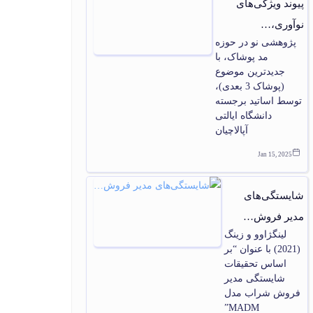
پیوند ویژگی‌های
نوآوری،…
پژوهشی نو در حوزه
مد پوشاک، با
جدیدترین موضوع
(پوشاک 3 بعدی)،
توسط اساتید برجسته
دانشگاه ایالتی
آپالاچیان
Jan 15, 2025
شایستگی‌های
مدیر فروش…
لینگژاوو و زینگ
(2021) با عنوان “بر
اساس تحقیقات
شایستگی مدیر
فروش شراب مدل
MADM”