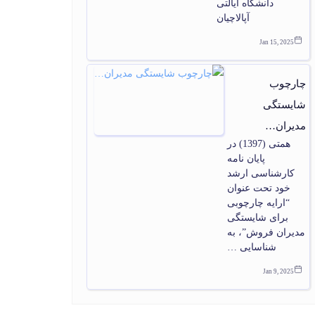
دانشگاه ایالتی
آپالاچیان
Jan 15, 2025
چارچوب
شایستگی
مدیران…
همتی (1397) در
پایان‏ نامه
کارشناسی ارشد
خود تحت عنوان
“ارایه چارچوبی
برای شایستگی
مدیران فروش”، به
شناسایی …
Jan 9, 2025