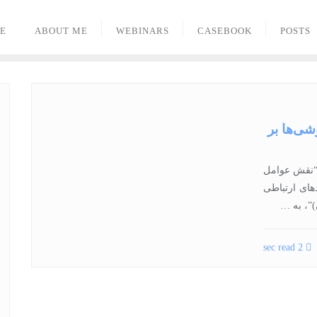
E
ABOUT ME
WEBINARS
CASEBOOK
POSTS
شی‌ها بر
 عنوان “نقش عوامل
دهای ارتباطی
)”، به …
2 sec read