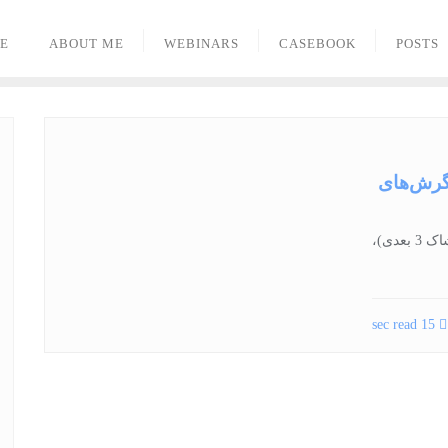
E
ABOUT ME
WEBINARS
CASEBOOK
POSTS
نگرش‌های
پژوهشی نو در حوزه مد پوشاک، با جدیدترین موضوع (پوشاک 3 بعدی)،
15 sec read