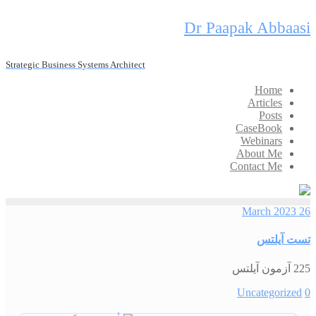
Skip
Dr Paapak Abbaasi
to
content
Strategic Business Systems Architect
Home
Articles
Posts
CaseBook
Webinars
About Me
Contact Me
26 March 2023
تست آیلتس
225 آزمون آیلتس
Uncategorized
0