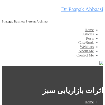
Skip
Dr Paapak Abbaasi
to
content
Strategic Business Systems Architect
Home
Articles
Posts
CaseBook
Webinars
About Me
Contact Me
اثرات بازاریابی سبز
Home