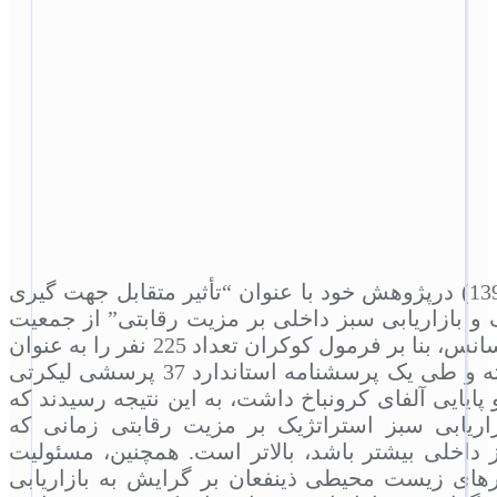
علی عربی و کاظمی (1399) درپژوهش خود با عنوان “تأثیر متقابل جهت گیری
ک و بازاریابی سبز داخلی بر مزیت رقابتی” از جمعیت
551 نفره شرکت باریج اسانس، بنا بر فرمول کوکران تعداد 225 نفر را به عنوان
نمونه آماری درنظر گرفته و طی یک پرسشنامه استاندارد 37 پرسشی لیکرتی
ایایی آلفای کرونباخ داشت، به این نتیجه رسیدند که
اریابی سبز استراتژیک بر مزیت رقابتی زمانی که
 داخلی بیشتر باشد، بالاتر است. همچنین، مسئولیت
ای زیست محیطی ذینفعان بر گرایش به بازاریابی